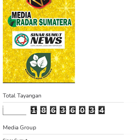
Total Tayangan
1
8
6
3
6
0
3
4
Media Group